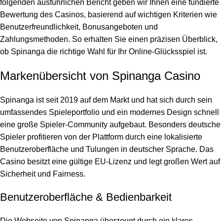
folgenden ausführlichen Bericht geben wir Ihnen eine fundierte
Bewertung des Casinos, basierend auf wichtigen Kriterien wie
Benutzerfreundlichkeit, Bonusangeboten und
Zahlungsmethoden. So erhalten Sie einen präzisen Überblick,
ob Spinanga die richtige Wahl für Ihr Online-Glücksspiel ist.
Markenübersicht von Spinanga Casino
Spinanga ist seit 2019 auf dem Markt und hat sich durch sein
umfassendes Spieleportfolio und ein modernes Design schnell
eine große Spieler-Community aufgebaut. Besonders deutsche
Spieler profitieren von der Plattform durch eine lokalisierte
Benutzeroberfläche und Tulungen in deutscher Sprache. Das
Casino besitzt eine gültige EU-Lizenz und legt großen Wert auf
Sicherheit und Fairness.
Benutzeroberfläche & Bedienbarkeit
Die Webseite von Spinanga überzeugt durch ein klares,