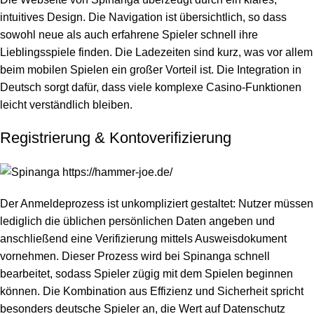
intuitives Design. Die Navigation ist übersichtlich, so dass
sowohl neue als auch erfahrene Spieler schnell ihre
Lieblingsspiele finden. Die Ladezeiten sind kurz, was vor allem
beim mobilen Spielen ein großer Vorteil ist. Die Integration in
Deutsch sorgt dafür, dass viele komplexe Casino-Funktionen
leicht verständlich bleiben.
Registrierung & Kontoverifizierung
Der Anmeldeprozess ist unkompliziert gestaltet: Nutzer müssen
lediglich die üblichen persönlichen Daten angeben und
anschließend eine Verifizierung mittels Ausweisdokument
vornehmen. Dieser Prozess wird bei Spinanga schnell
bearbeitet, sodass Spieler zügig mit dem Spielen beginnen
können. Die Kombination aus Effizienz und Sicherheit spricht
besonders deutsche Spieler an, die Wert auf Datenschutz