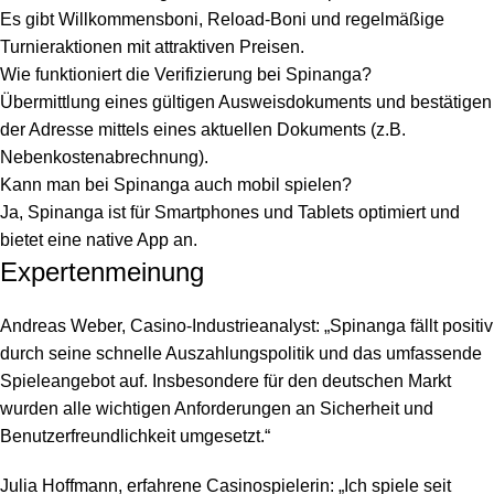
Es gibt Willkommensboni, Reload-Boni und regelmäßige
Turnieraktionen mit attraktiven Preisen.
Wie funktioniert die Verifizierung bei Spinanga?
Übermittlung eines gültigen Ausweisdokuments und bestätigen
der Adresse mittels eines aktuellen Dokuments (z.B.
Nebenkostenabrechnung).
Kann man bei Spinanga auch mobil spielen?
Ja, Spinanga ist für Smartphones und Tablets optimiert und
bietet eine native App an.
Expertenmeinung
Andreas Weber, Casino-Industrieanalyst: „Spinanga fällt positiv
durch seine schnelle Auszahlungspolitik und das umfassende
Spieleangebot auf. Insbesondere für den deutschen Markt
wurden alle wichtigen Anforderungen an Sicherheit und
Benutzerfreundlichkeit umgesetzt.“
Julia Hoffmann, erfahrene Casinospielerin: „Ich spiele seit