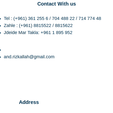
Contact With us
Tel : (+961) 361 255 6 / 704 488 22 / 714 774 48
Zahle : (+961) 8815522 / 8815622
Jdeide Mar Takla: +961 1 895 952
a.rizkallah@dolmencorporation.com
and.rizkallah@gmail.com
Address