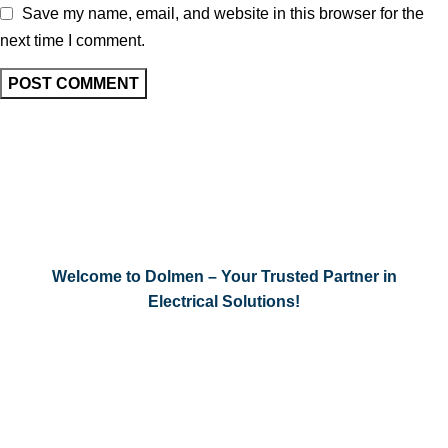
Save my name, email, and website in this browser for the
next time I comment.
Welcome to Dolmen – Your Trusted Partner in
Electrical Solutions!