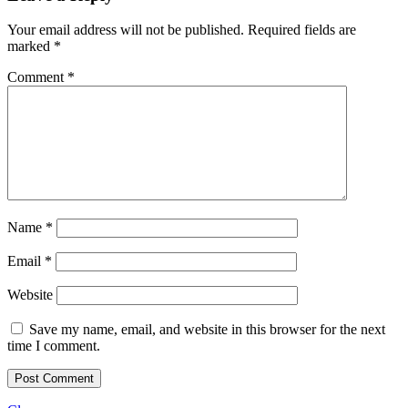
Your email address will not be published.
Required fields are
marked
*
Comment
*
Name
*
Email
*
Website
Save my name, email, and website in this browser for the next
time I comment.