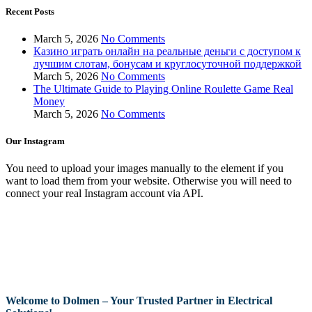
Recent Posts
March 5, 2026
No Comments
Казино играть онлайн на реальные деньги с доступом к
лучшим слотам, бонусам и круглосуточной поддержкой
March 5, 2026
No Comments
The Ultimate Guide to Playing Online Roulette Game Real
Money
March 5, 2026
No Comments
Our Instagram
You need to upload your images manually to the element if you
want to load them from your website. Otherwise you will need to
connect your real Instagram account via API.
Welcome to Dolmen – Your Trusted Partner in Electrical