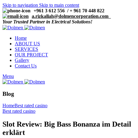
Skip to navigation
Skip to main content
+961 3 612 556 / + 961 70 448 822
a.rizkallah@dolmencorporation.com
Your Trusted Partner in Electrical Solutions!
Home
ABOUT US
SERVICES
OUR PROJECT
Gallery
Contact Us
Menu
Blog
Home
Best rated casino
Best rated casino
Slot Review: Big Bass Bonanza im Detail
erklärt