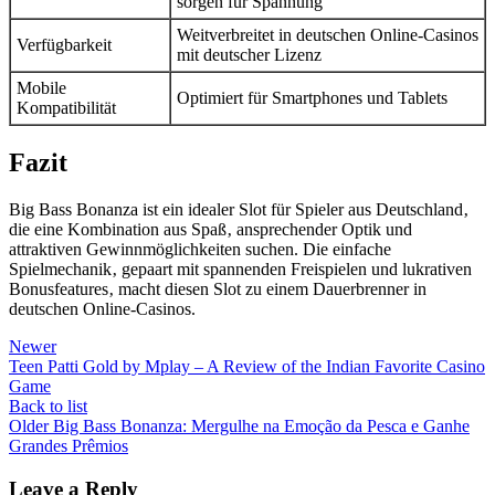
sorgen für Spannung
Weitverbreitet in deutschen Online-Casinos
Verfügbarkeit
mit deutscher Lizenz
Mobile
Optimiert für Smartphones und Tablets
Kompatibilität
Fazit
Big Bass Bonanza ist ein idealer Slot für Spieler aus Deutschland‚
die eine Kombination aus Spaß‚ ansprechender Optik und
attraktiven Gewinnmöglichkeiten suchen. Die einfache
Spielmechanik‚ gepaart mit spannenden Freispielen und lukrativen
Bonusfeatures‚ macht diesen Slot zu einem Dauerbrenner in
deutschen Online-Casinos.
Newer
Teen Patti Gold by Mplay – A Review of the Indian Favorite Casino
Game
Back to list
Older
Big Bass Bonanza: Mergulhe na Emoção da Pesca e Ganhe
Grandes Prêmios
Leave a Reply