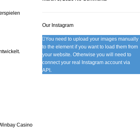
erspielen
Our Instagram
You need to upload your images manually
to the element if you want to load them from
twickelt.
your website. Otherwise you will need to
connect your real Instagram account via
API.
s Winbay Casino