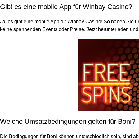
Gibt es eine mobile App für Winbay Casino?
Ja, es gibt eine mobile App für Winbay Casino! So haben Sie 
keine spannenden Events oder Preise. Jetzt herunterladen und 
Welche Umsatzbedingungen gelten für Boni?
Die Bedingungen für Boni können unterschiedlich sein, sind aber