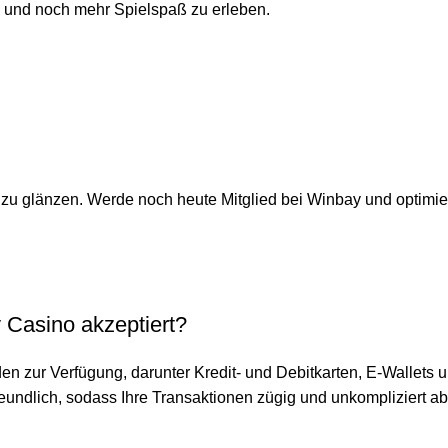
ln und noch mehr Spielspaß zu erleben.
zu glänzen. Werde noch heute Mitglied bei Winbay und optimie
Casino akzeptiert?
 zur Verfügung, darunter Kredit- und Debitkarten, E-Wallets 
eundlich, sodass Ihre Transaktionen zügig und unkompliziert a