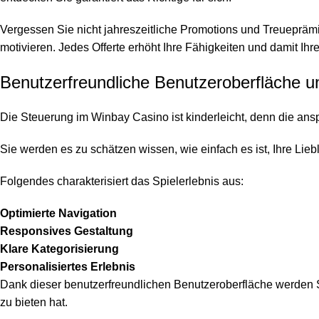
Vergessen Sie nicht jahreszeitliche Promotions und Treueprämi
motivieren. Jedes Offerte erhöht Ihre Fähigkeiten und damit Ihr
Benutzerfreundliche Benutzeroberfläche u
Die Steuerung im Winbay Casino ist kinderleicht, denn die an
Sie werden es zu schätzen wissen, wie einfach es ist, Ihre Liebl
Folgendes charakterisiert das Spielerlebnis aus:
Optimierte Navigation
Responsives Gestaltung
Klare Kategorisierung
Personalisiertes Erlebnis
Dank dieser benutzerfreundlichen Benutzeroberfläche werden S
zu bieten hat.