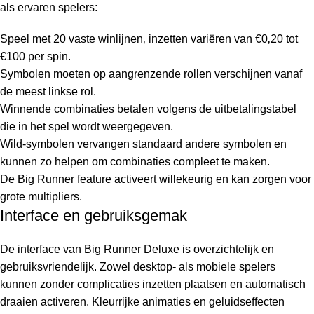
als ervaren spelers:
Speel met 20 vaste winlijnen‚ inzetten variëren van €0‚20 tot
€100 per spin.
Symbolen moeten op aangrenzende rollen verschijnen vanaf
de meest linkse rol.
Winnende combinaties betalen volgens de uitbetalingstabel
die in het spel wordt weergegeven.
Wild-symbolen vervangen standaard andere symbolen en
kunnen zo helpen om combinaties compleet te maken.
De Big Runner feature activeert willekeurig en kan zorgen voor
grote multipliers.
Interface en gebruiksgemak
De interface van Big Runner Deluxe is overzichtelijk en
gebruiksvriendelijk. Zowel desktop- als mobiele spelers
kunnen zonder complicaties inzetten plaatsen en automatisch
draaien activeren. Kleurrijke animaties en geluidseffecten