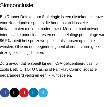
Slotconclusie
Big Runner Deluxe door Stakelogic is een uitstekende keuze
voor Nederlandse spelers die houden van klassieke
fruitautomaten met een modern twist. Met een mooi ontwerp‚
interessante bonusfeatures en een uitbetalingspercentage van
96‚5%‚ biedt het spel zowel plezier als kansen op mooie
winsten. Of je nu een beginneling bent of een ervaren gokker‚
deze gokkast blijft boeien.
Zorg ervoor dat je speelt bij een KSA-gelicentieerd casino
zoals BetCity‚ TOTO Casino of Fair Play Casino‚ zodat je
gegarandeerd veilig en eerlijk kunt spelen.