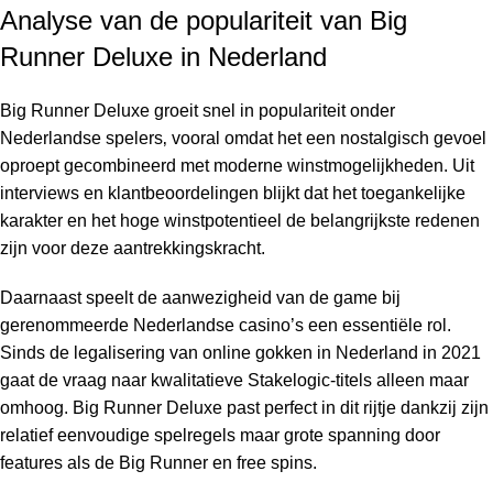
Analyse van de populariteit van Big
Runner Deluxe in Nederland
Big Runner Deluxe groeit snel in populariteit onder
Nederlandse spelers‚ vooral omdat het een nostalgisch gevoel
oproept gecombineerd met moderne winstmogelijkheden. Uit
interviews en klantbeoordelingen blijkt dat het toegankelijke
karakter en het hoge winstpotentieel de belangrijkste redenen
zijn voor deze aantrekkingskracht.
Daarnaast speelt de aanwezigheid van de game bij
gerenommeerde Nederlandse casino’s een essentiële rol.
Sinds de legalisering van online gokken in Nederland in 2021
gaat de vraag naar kwalitatieve Stakelogic-titels alleen maar
omhoog. Big Runner Deluxe past perfect in dit rijtje dankzij zijn
relatief eenvoudige spelregels maar grote spanning door
features als de Big Runner en free spins.