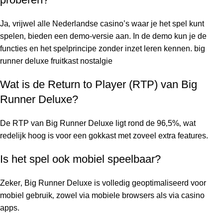
Ja‚ vrijwel alle Nederlandse casino’s waar je het spel kunt
spelen‚ bieden een demo-versie aan. In de demo kun je de
functies en het spelprincipe zonder inzet leren kennen.
big
runner deluxe fruitkast nostalgie
Wat is de Return to Player (RTP) van Big
Runner Deluxe?
De RTP van Big Runner Deluxe ligt rond de 96‚5%‚ wat
redelijk hoog is voor een gokkast met zoveel extra features.
Is het spel ook mobiel speelbaar?
Zeker‚ Big Runner Deluxe is volledig geoptimaliseerd voor
mobiel gebruik‚ zowel via mobiele browsers als via casino
apps.