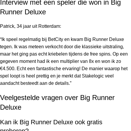
Interview met een speler die won in Big
Runner Deluxe
Patrick‚ 34 jaar uit Rotterdam:
“Ik speel regelmatig bij BetCity en kwam Big Runner Deluxe
tegen. Ik was meteen verkocht door die klassieke uitstraling‚
maar het ging pas echt kriebelen tijdens de free spins. Op een
gegeven moment had ik een multiplier van 8x en won ik zo
€4.500. Echt een fantastische ervaring! De manier waarop het
spel loopt is heel prettig en je merkt dat Stakelogic veel
aandacht besteedt aan de details.”
Veelgestelde vragen over Big Runner
Deluxe
Kan ik Big Runner Deluxe ook gratis
proberen?