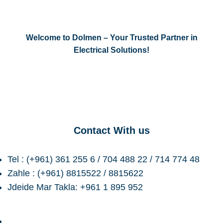
Welcome to Dolmen – Your Trusted Partner in
Electrical Solutions!
Contact With us
Tel : (+961) 361 255 6 / 704 488 22 / 714 774 48
Zahle : (+961) 8815522 / 8815622
Jdeide Mar Takla: +961 1 895 952
a.rizkallah@dolmencorporation.com