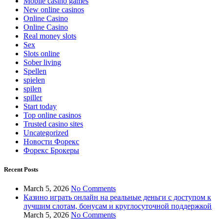
Mobile casino games
New online casinos
Online Casino
Online Casino
Real money slots
Sex
Slots online
Sober living
Spellen
spielen
spilen
spiller
Start today
Top online casinos
Trusted casino sites
Uncategorized
Новости Форекс
Форекс Брокеры
Recent Posts
March 5, 2026
No Comments
Казино играть онлайн на реальные деньги с доступом к
лучшим слотам, бонусам и круглосуточной поддержкой
March 5, 2026
No Comments