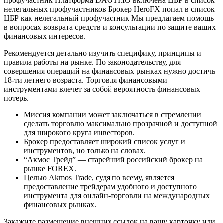
профучастник Платформа DAOTI.IO включена ЦБР в список
нелегальных профучастников Брокер HeroFX попал в список
ЦБР как нелегальный профучастник Мы предлагаем помощь
в вопросах возврата средств и консультации по защите ваших
финансовых интересов.
Рекомендуется детально изучить специфику, принципы и
правила работы на рынке. По законодательству, для
совершения операций на финансовых рынках нужно достичь
18-ти летнего возраста. Торговля финансовыми
инструментами влечет за собой вероятность финансовых
потерь.
Миссия компании может заключаться в стремлении
сделать торговлю максимально прозрачной и доступной
для широкого круга инвесторов.
Брокер предоставляет широкий список услуг и
инструментов, но только на словах.
“Акмос Трейд” — старейший российский брокер на
рынке FOREX.
Целью Akmos Trade, судя по всему, является
предоставление трейдерам удобного и доступного
инструмента для онлайн-торговли на международных
финансовых рынках.
Закажите размещение внешних ссылок на вашу карточку или