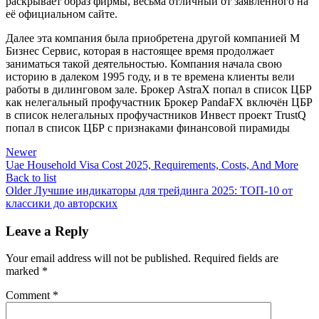
раскрывает образ фирмы, весьма отличный от заявленного на
её официальном сайте.
Далее эта компания была приобретена другой компанией М
Бизнес Сервис, которая в настоящее время продолжает
заниматься такой деятельностью. Компания начала свою
историю в далеком 1995 году, и в те времена клиенты вели
работы в дилинговом зале. Брокер AstraX попал в список ЦБР
как нелегальный профучастник Брокер PandaFX включён ЦБР
в список нелегальных профучастников Инвест проект TrustQ
попал в список ЦБР с признаками финансовой пирамиды
Newer
Uae Household Visa Cost 2025, Requirements, Costs, And More
Back to list
Older
Лучшие индикаторы для трейдинга 2025: ТОП-10 от
классики до авторских
Leave a Reply
Your email address will not be published.
Required fields are
marked
*
Comment
*